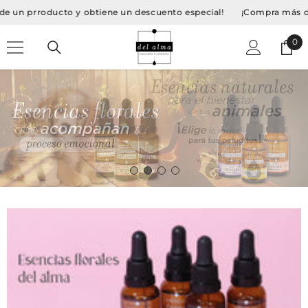
SALTAR AL CONTENIDO
rroducto y obtiene un descuento especial!
¡Compra más de un pr
0
0
Art